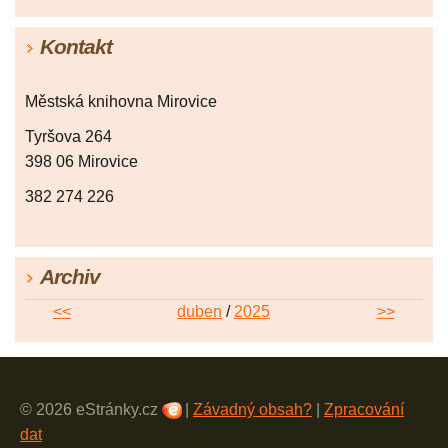
Kontakt
Městská knihovna Mirovice
Tyršova 264
398 06 Mirovice
382 274 226
Archiv
<<
duben
/
2025
>>
© 2026 eStránky.cz
|
Závadný obsah?
|
Zpracování
dat