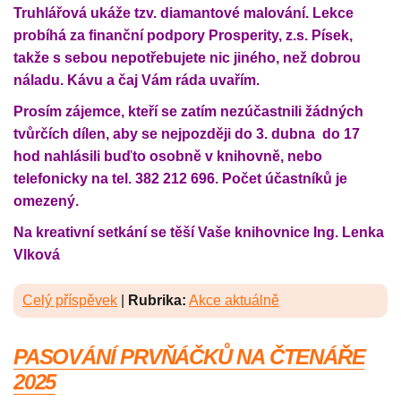
Truhlářová ukáže tzv. diamantové malování. Lekce
probíhá za finanční podpory Prosperity, z.s. Písek,
takže s sebou nepotřebujete nic jiného, než dobrou
náladu. Kávu a čaj Vám ráda uvařím.
Prosím zájemce, kteří se zatím nezúčastnili žádných
tvůrčích dílen, aby se nejpozději do 3. dubna do 17
hod nahlásili buďto osobně v knihovně, nebo
telefonicky na tel. 382 212 696. Počet účastníků je
omezený.
Na kreativní setkání se těší Vaše knihovnice Ing. Lenka
Vlková
Celý příspěvek
|
Rubrika:
Akce aktuálně
PASOVÁNÍ PRVŇÁČKŮ NA ČTENÁŘE
2025