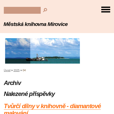
Městská knihovna Mirovice
Úvod
»
2025
»
04
Archiv
Nalezené příspěvky
Tvůrčí dílny v knihovně - diamantové
malování