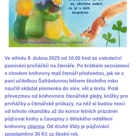
Ve středu 9. dubna 2025 od 10.00 hod se uskuteční
pasování prvňáčků na čtenáře. Po krátkém seznámení
s chodem knihovny malí čtenáři předvedou, jak se s
paní učitelkou Šafránkovou během školního roku
naučili skládat písmenka do slov, vět a textu. Poté
převezmou od knihovnice čtenářské glejty, knížky pro
prvňáčky a čtenářské průkazy, na něž si budou moci
od tohoto okamžiku až do konce letních prázdnin
půjčovat knihy a časopisy z dětského oddělení
knihovny
zdarma
. Od druhé třídy je půjčování
zpoplatněno 30 Kč za školní rok.