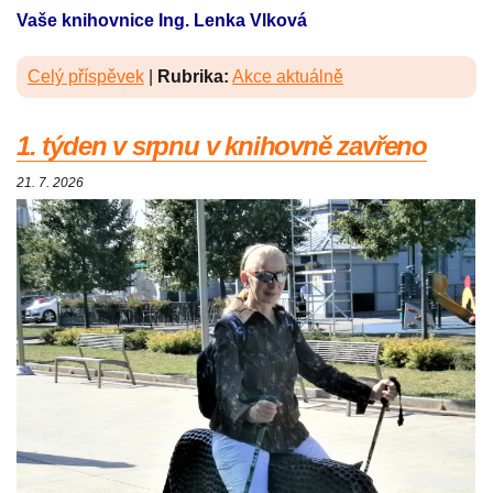
Vaše knihovnice Ing. Lenka Vlková
Celý příspěvek
|
Rubrika:
Akce aktuálně
1. týden v srpnu v knihovně zavřeno
21. 7. 2026