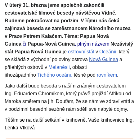
V úterý 31. března jsme společně zakončili
cestovatelské filmové besedy návštěvou Vídně.
Budeme pokračovat na podzim. V říjmu nás čeká
zajímavá beseda se zaměstnancem Národního muzea
v Praze Petrem Kalačem. Téma: Papua Nová
Guinea
či
Papua-Nová Guinea
,
plným názvem
Nezávislý
stát Papua Nová Guinea
,je
ostrovní stát
v
Oceánii
, který
se skládá z východní poloviny ostrova
Nová Guinea
a
přilehlých ostrovů v
Melanésii
, oblasti
jihozápadního
Tichého oceánu
těsně pod
rovníkem
.
Jako další bude beseda s naším známým cestovatelem
Ing. Eduardem Chromíkem, který právě projíždí Afrikou od
Maroka směrem na jih. Doufám, že se nám ve zdraví vrátí a
v podzimní besední sezóně nám sdělí své nabyté dojmy.
Těším se na další setkání v knihovně. Vaše knihovnice Ing.
Lenka Vlková