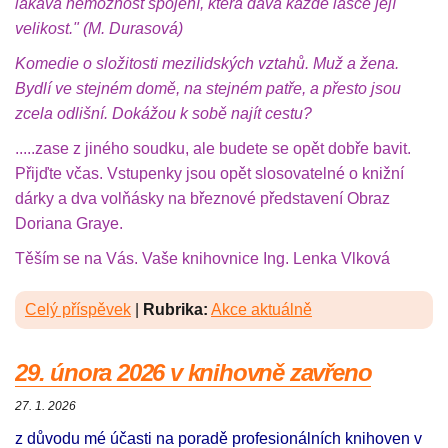
lákavá nemožnost spojení, která dává každé lásce její
velikost." (M. Durasová)
Komedie o složitosti mezilidských vztahů. Muž a žena.
Bydlí ve stejném domě, na stejném patře, a přesto jsou
zcela odlišní. Dokážou k sobě najít cestu?
.....zase z jiného soudku, ale budete se opět dobře bavit.
Přijďte včas. Vstupenky jsou opět slosovatelné o knižní
dárky a dva volňásky na březnové představení Obraz
Doriana Graye.
Těším se na Vás. Vaše knihovnice Ing. Lenka Vlková
Celý příspěvek
|
Rubrika:
Akce aktuálně
29. února 2026 v knihovně zavřeno
27. 1. 2026
z důvodu mé účasti na poradě profesionálních knihoven v