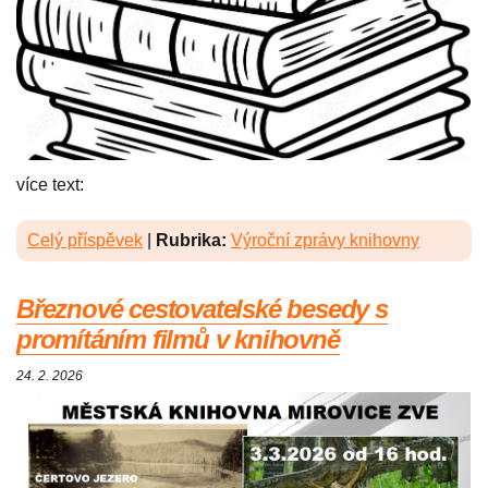
více text:
Celý příspěvek
|
Rubrika:
Výroční zprávy knihovny
Březnové cestovatelské besedy s
promítáním filmů v knihovně
24. 2. 2026