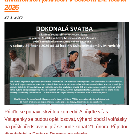
2026
20. 1. 2026
Přijďte se pobavit skvělou komedií. A přijďte včas.
Vstupenky se budou opět losovat, výherci obdrží volňásky
na příští představení, jež se bude konat 21. února. Přijedou