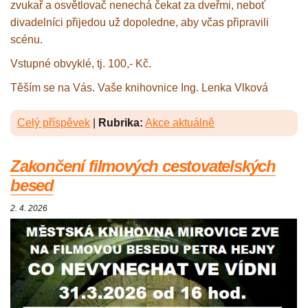
zvukař a osvětlovač nenechá čekat za dveřmi, neboť
divadelníci přijedou už dopoledne, aby včas připravili
scénu.
Vstupné obvyklé, tj. 100,- Kč.
Těším se na Vás. Vaše knihovnice Ing. Lenka Vlková
Celý příspěvek
|
Rubrika:
Akce aktuálně
Zakončení filmových cestovatelských
besed
2. 4. 2026