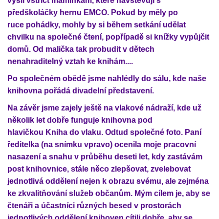
vyšli vstříct maminkám, které navštěvují s
předškoláčky hernu EMCO. Pokud by měly po
ruce pohádky, mohly by si během setkání udělat
chvilku na společné čtení, popřípadě si knížky vypůjčit
domů. Od malička tak probudit v dětech
nenahraditelný vztah ke knihám....
Po společném obědě jsme nahlédly do sálu, kde naše
knihovna pořádá divadelní představení.
Na závěr jsme zajely ještě na vlakové nádraží, kde už
několik let dobře funguje knihovna pod
hlavičkou Kniha do vlaku. Odtud společné foto. Paní
ředitelka (na snímku vpravo) ocenila moje pracovní
nasazení a snahu v průběhu deseti let, kdy zastávám
post knihovnice, stále něco zlepšovat, zvelebovat
jednotlivá oddělení nejen k obrazu svému, ale zejména
ke zkvalitňování služeb občanům. Mým cílem je, aby se
čtenáři a účastníci různých besed v prostorách
jednotlivých oddělení knihoven cítili dobře, aby se