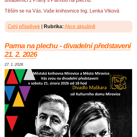
divadelníci z Prahy s Parmou na plechu.
Těším se na Vás. Vaše knihovnice Ing. Lenka Vlková
Celý příspěvek
|
Rubrika:
Akce aktuálně
Parma na plechu - divadelní představení
21. 2. 2026
27. 1. 2026