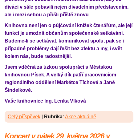
diváci v sále pobavili nejen divadelním představením,
ale i mezi sebou a přišli příště znovu.
Knihovna není jen o půjčování knížek čtenářům, ale její
funkcí je umožnit občanům společenské setkávání.
Budeme-li se setkávat, komunikovat spolu, pak se i
případné problémy dají řešit bez afektu a my, i svět
kolem nás, bude radostnější.
Jsem vděčná za úzkou spolupráci s Městskou
knihovnou Písek. A velký dík patří pracovnicícm
regionálního oddělení Markétce Tíchové a Janě
Šindelkové.
Vaše knihovnice Ing. Lenka Vlková
Celý příspěvek
|
Rubrika:
Akce aktuálně
Koncert v pátek 29. května 2026 v