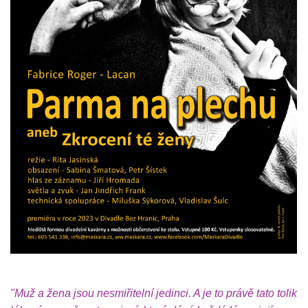
"Muž a žena jsou nesmiřitelní jedinci. A je to právě tato tolik