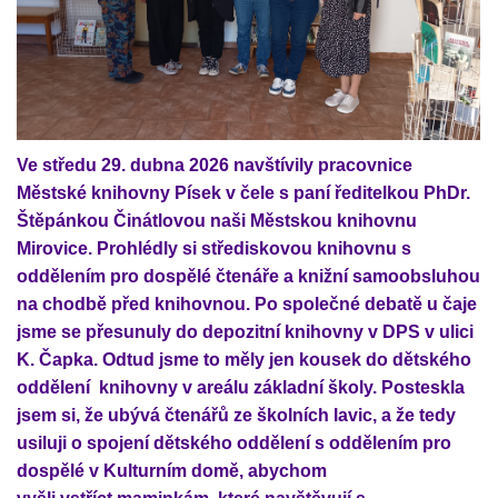
Ve středu 29. dubna 2026 navštívily pracovnice
Městské knihovny Písek v čele s paní ředitelkou PhDr.
Štěpánkou Činátlovou naši Městskou knihovnu
Mirovice. Prohlédly si střediskovou knihovnu s
oddělením pro dospělé čtenáře a knižní samoobsluhou
na chodbě před knihovnou. Po společné debatě u čaje
jsme se přesunuly do depozitní knihovny v DPS v ulici
K. Čapka. Odtud jsme to měly jen kousek do dětského
oddělení knihovny v areálu základní školy. Posteskla
jsem si, že ubývá čtenářů ze školních lavic, a že tedy
usiluji o spojení dětského oddělení s oddělením pro
dospělé v Kulturním domě, abychom