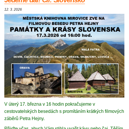
12. 3. 2026
V úterý 17. března v 16 hodin pokračujeme v
cestovatelských besedách s promítáním krátkých filmových
záběrů Petra Hejny.
Přijďte včas, abych Vám stihla uvařit kávu nebo čaj. Těším