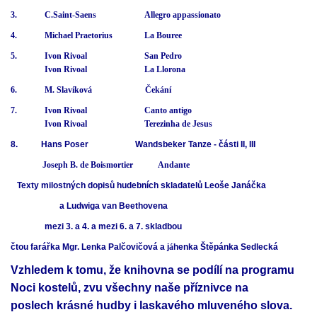
3. C.Saint-Saens Allegro appassionato
4. Michael Praetorius La Bouree
5. Ivon Rivoal San Pedro
Ivon Rivoal La Llorona
6. M. Slavíková Čekání
7. Ivon Rivoal Canto antigo
Ivon Rivoal Terezinha de Jesus
8. Hans Poser Wandsbeker Tanze - části II, III
Joseph B. de Boismortier Andante
Texty milostných dopisů hudebních skladatelů Leoše Janáčka
a Ludwiga van Beethovena
mezi 3. a 4. a mezi 6. a 7. skladbou
čtou farářka Mgr. Lenka Palčovičová a j
á
henka Štěpánka Sedlecká
Vzhledem k tomu, že knihovna se podílí na programu
Noci kostelů, zvu všechny naše příznivce na
poslech krásné hudby i laskavého mluveného slova.