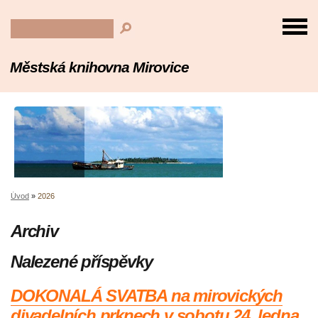
Městská knihovna Mirovice
Úvod
»
2026
Archiv
Nalezené příspěvky
DOKONALÁ SVATBA na mirovických
divadelních prknech v sobotu 24. ledna