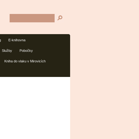
g
E-knihovna
Služby
Pobočky
Kniha do vlaku v Mirovicích