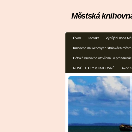
Městská knihovna
Úvod
Kontakt
Výpůjční doba Mě
Knihovna na webových stránkách města
Dětská knihovna otevřena i o prázdninác
NOVÉ TITULY V KNIHOVNĚ
Akce s