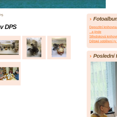
DPS
Fotoalbu
 v DPS
Depozitní knihovn
...a jinde
Středisková knihov
Dětské oddělení (v
Poslední 