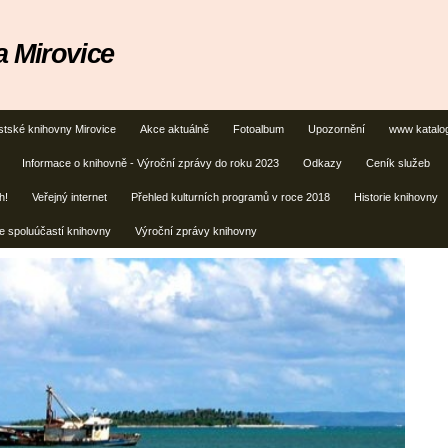
 Mirovice
stské knihovny Mirovice
Akce aktuálně
Fotoalbum
Upozornění
www katalo
Informace o knihovně - Výroční zprávy do roku 2023
Odkazy
Ceník služeb
h!
Veřejný internet
Přehled kulturních programů v roce 2018
Historie knihovny
e spoluúčastí knihovny
Výroční zprávy knihovny