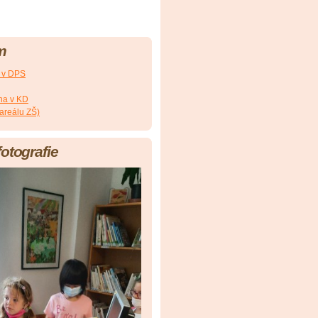
m
a v DPS
na v KD
 areálu ZŠ)
fotografie