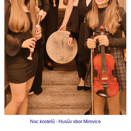
Noc kostelů - Husův sbor Mirovice