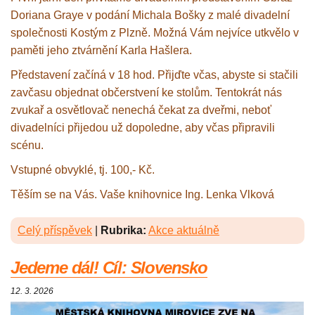
Doriana Graye v podání Michala Bošky z malé divadelní
společnosti Kostým z Plzně. Možná Vám nejvíce utkvělo v
paměti jeho ztvárnění Karla Hašlera.
Představení začíná v 18 hod. Přijďte včas, abyste si stačili
zavčasu objednat občerstvení ke stolům. Tentokrát nás
zvukař a osvětlovač nenechá čekat za dveřmi, neboť
divadelníci přijedou už dopoledne, aby včas připravili
scénu.
Vstupné obvyklé, tj. 100,- Kč.
Těším se na Vás. Vaše knihovnice Ing. Lenka Vlková
Celý příspěvek
|
Rubrika:
Akce aktuálně
Jedeme dál! Cíl: Slovensko
12. 3. 2026