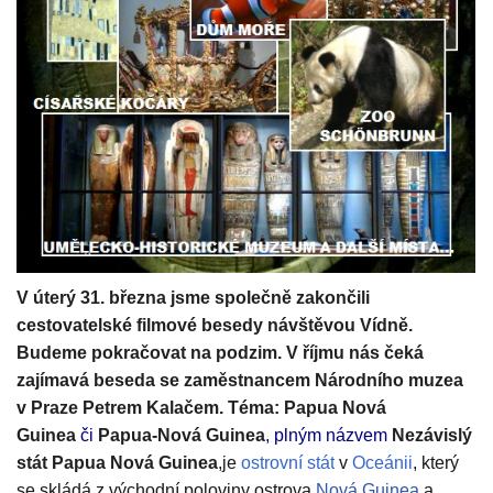
V úterý 31. března jsme společně zakončili
cestovatelské filmové besedy návštěvou Vídně.
Budeme pokračovat na podzim. V říjmu nás čeká
zajímavá beseda se zaměstnancem Národního muzea
v Praze Petrem Kalačem. Téma: Papua Nová
Guinea
či
Papua-Nová Guinea
,
plným názvem
Nezávislý
stát Papua Nová Guinea
,je
ostrovní stát
v
Oceánii
, který
se skládá z východní poloviny ostrova
Nová Guinea
a