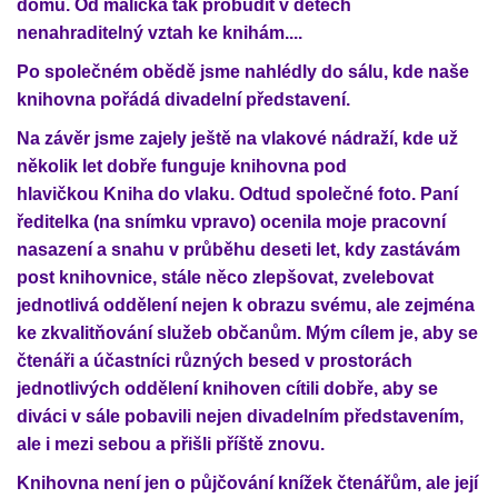
domů. Od malička tak probudit v dětech
nenahraditelný vztah ke knihám....
Po společném obědě jsme nahlédly do sálu, kde naše
knihovna pořádá divadelní představení.
Na závěr jsme zajely ještě na vlakové nádraží, kde už
několik let dobře funguje knihovna pod
hlavičkou Kniha do vlaku. Odtud společné foto. Paní
ředitelka (na snímku vpravo) ocenila moje pracovní
nasazení a snahu v průběhu deseti let, kdy zastávám
post knihovnice, stále něco zlepšovat, zvelebovat
jednotlivá oddělení nejen k obrazu svému, ale zejména
ke zkvalitňování služeb občanům. Mým cílem je, aby se
čtenáři a účastníci různých besed v prostorách
jednotlivých oddělení knihoven cítili dobře, aby se
diváci v sále pobavili nejen divadelním představením,
ale i mezi sebou a přišli příště znovu.
Knihovna není jen o půjčování knížek čtenářům, ale její