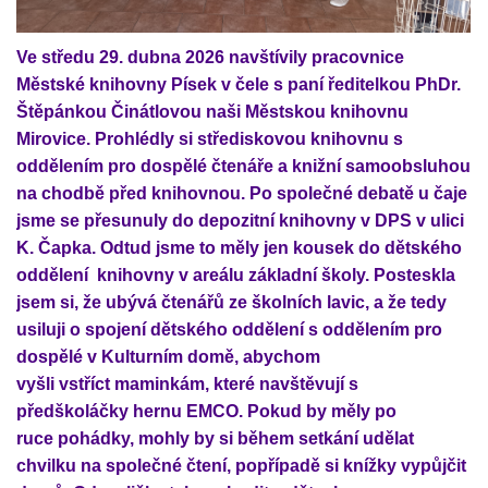
Ve středu 29. dubna 2026 navštívily pracovnice
Městské knihovny Písek v čele s paní ředitelkou PhDr.
Štěpánkou Činátlovou naši Městskou knihovnu
Mirovice. Prohlédly si střediskovou knihovnu s
oddělením pro dospělé čtenáře a knižní samoobsluhou
na chodbě před knihovnou. Po společné debatě u čaje
jsme se přesunuly do depozitní knihovny v DPS v ulici
K. Čapka. Odtud jsme to měly jen kousek do dětského
oddělení knihovny v areálu základní školy. Posteskla
jsem si, že ubývá čtenářů ze školních lavic, a že tedy
usiluji o spojení dětského oddělení s oddělením pro
dospělé v Kulturním domě, abychom
vyšli vstříct maminkám, které navštěvují s
předškoláčky hernu EMCO. Pokud by měly po
ruce pohádky, mohly by si během setkání udělat
chvilku na společné čtení, popřípadě si knížky vypůjčit