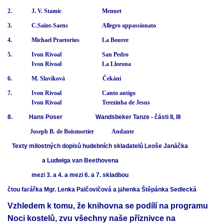
2. J. V. Stamic Menuet
3. C.Saint-Saens Allegro appassionato
4. Michael Praetorius La Bouree
5. Ivon Rivoal San Pedro
Ivon Rivoal La Llorona
6. M. Slavíková Čekání
7. Ivon Rivoal Canto antigo
Ivon Rivoal Terezinha de Jesus
8. Hans Poser Wandsbeker Tanze - části II, III
Joseph B. de Boismortier Andante
Texty milostných dopisů hudebních skladatelů Leoše Janáčka
a Ludwiga van Beethovena
mezi 3. a 4. a mezi 6. a 7. skladbou
čtou farářka Mgr. Lenka Palčovičová a j
á
henka Štěpánka Sedlecká
Vzhledem k tomu, že knihovna se podílí na programu
Noci kostelů, zvu všechny naše příznivce na