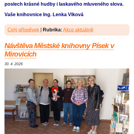
poslech krásné hudby i laskavého mluveného slova.
Vaše knihovnice Ing. Lenka Vlková
Celý příspěvek
|
Rubrika:
Akce aktuálně
Návštěva Městské knihovny Písek v
Mirovicích
30. 4. 2026