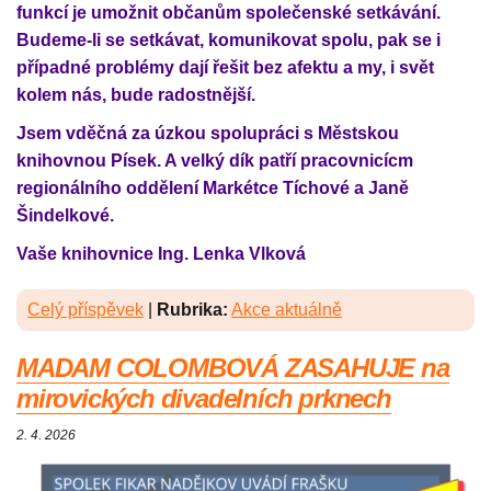
funkcí je umožnit občanům společenské setkávání.
Budeme-li se setkávat, komunikovat spolu, pak se i
případné problémy dají řešit bez afektu a my, i svět
kolem nás, bude radostnější.
Jsem vděčná za úzkou spolupráci s Městskou
knihovnou Písek. A velký dík patří pracovnicícm
regionálního oddělení Markétce Tíchové a Janě
Šindelkové.
Vaše knihovnice Ing. Lenka Vlková
Celý příspěvek
|
Rubrika:
Akce aktuálně
MADAM COLOMBOVÁ ZASAHUJE na
mirovických divadelních prknech
2. 4. 2026