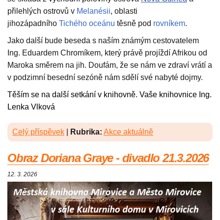
přilehlých ostrovů v
Melanésii
, oblasti
jihozápadního
Tichého oceánu
těsně pod
rovníkem
.
Jako další bude beseda s naším známým cestovatelem
Ing. Eduardem Chromíkem, který právě projíždí Afrikou od
Maroka směrem na jih. Doufám, že se nám ve zdraví vrátí a
v podzimní besední sezóně nám sdělí své nabyté dojmy.
Těším se na další setkání v knihovně. Vaše knihovnice Ing.
Lenka Vlková
Celý příspěvek
|
Rubrika:
Akce aktuálně
Obraz Doriana Graye - divadlo 21.3.2026
12. 3. 2026