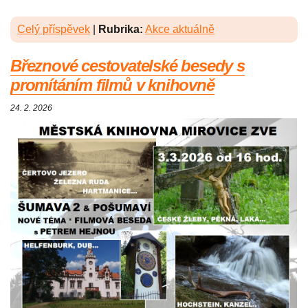
Celý příspěvek
|
Rubrika:
Akce aktuálně
Březnové cestovatelské besedy s
promítáním filmů v knihovně
24. 2. 2026