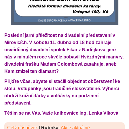
Poslední jarní příležitost na divadelní představení v
Mirovicích. V sobotu 11. dubna od 18 hod zahraje
osvědčený divadelní spolek Fikar z Nadějkova, jenž
nás v minulém roce skvěle pobavil Hvězdnými manýry,
divadelní frašku Madam Colombová zasahuje, aneb
Kam zmizel ten diamant?
Přijďte včas, abyste si stačili objednat občerstvení ke
stolu. Vstupenky jsou tradičně slosovatelné. Výherci
obdrží knižní dárky a volňásky na podzimní
představení.
Těším se na Vás, Vaše knihovnice Ing. Lenka Vlková
Celý příspěvek
|
Rubrika:
Akce aktuálně