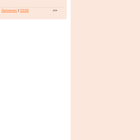
červenec
/
2026
>>