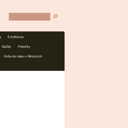
g
E-knihovna
Služby
Pobočky
Kniha do vlaku v Mirovicích