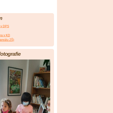
m
a v DPS
na v KD
 areálu ZŠ)
fotografie