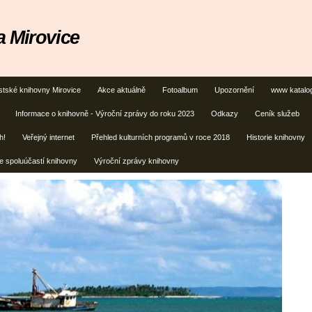
 Mirovice
stské knihovny Mirovice
Akce aktuálně
Fotoalbum
Upozornění
www katalo
Informace o knihovně - Výroční zprávy do roku 2023
Odkazy
Ceník služeb
h!
Veřejný internet
Přehled kulturních programů v roce 2018
Historie knihovny
e spoluúčastí knihovny
Výroční zprávy knihovny