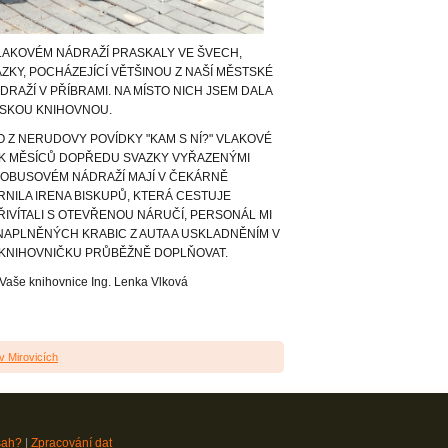
LAKOVÉM NÁDRAŽÍ PRASKALY VE ŠVECH,
ZKY, POCHÁZEJÍCÍ VĚTŠINOU Z NAŠÍ MĚSTSKÉ
DRAŽÍ V PŘÍBRAMI. NA MÍSTO NICH JSEM DALA
TSKOU KNIHOVNOU.
KO Z NERUDOVY POVÍDKY "KAM S NÍ?" VLAKOVÉ
IK MĚSÍCŮ DOPŘEDU SVAZKY VYŘAZENÝMI
UTOBUSOVÉM NÁDRAŽÍ MAJÍ V ČEKÁRNĚ
RNILA IRENA BISKUPŮ, KTERÁ CESTUJE
ŘIVÍTALI S OTEVŘENOU NÁRUČÍ, PERSONÁL MI
APLNĚNÝCH KRABIC Z AUTA A USKLADNĚNÍM V
U KNIHOVNIČKU PRŮBĚŽNĚ DOPLŇOVAT.
 Vaše knihovnice Ing. Lenka Vlková
v Mirovicích
sah?
|
Zpracování dat