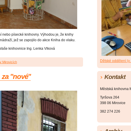
ní nebo písecké knihovny. Výhodou je, že knihy
nádraží, jež se zapojilo do akce Kniha do vlaku.
 Vaše knihovnice Ing. Lenka Vlková
Dětské oddělení (v
v Mirovicích
 za "nové"
Kontakt
Městská knihovna M
Tyršova 264
398 06 Mirovice
382 274 226