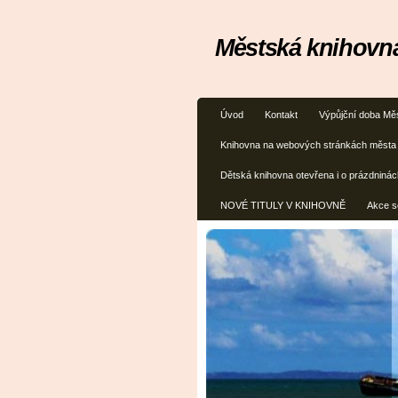
Městská knihovna
Úvod
Kontakt
Výpůjční doba Mě
Knihovna na webových stránkách města
Dětská knihovna otevřena i o prázdninác
NOVÉ TITULY V KNIHOVNĚ
Akce s