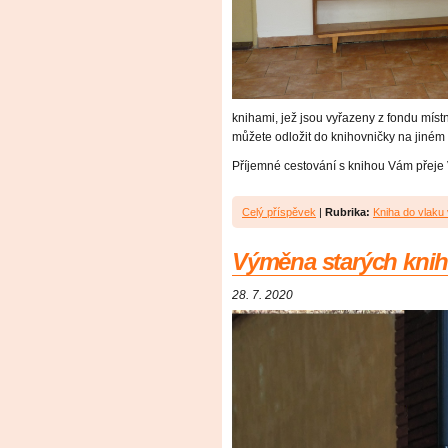
knihami, jež jsou vyřazeny z fondu míst
můžete odložit do knihovničky na jiném 
Příjemné cestování s knihou Vám přeje
Celý příspěvek
|
Rubrika:
Kniha do vlaku 
Výměna starých knih
28. 7. 2020