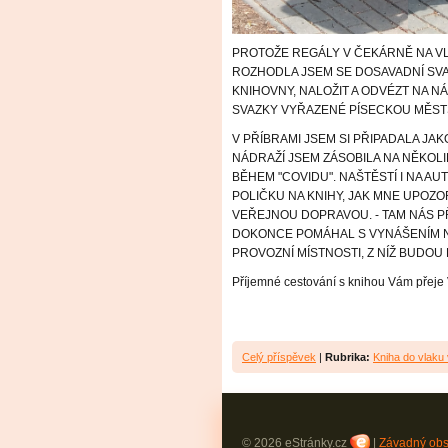
PROTOŽE REGÁLY V ČEKÁRNĚ NA V
ROZHODLA JSEM SE DOSAVADNÍ SVA
KNIHOVNY, NALOŽIT A ODVÉZT NA NÁ
SVAZKY VYŘAZENÉ PÍSECKOU MĚS
V PŘÍBRAMI JSEM SI PŘIPADALA JA
NÁDRAŽÍ JSEM ZÁSOBILA NA NĚKOL
BĚHEM "COVIDU". NAŠTĚSTÍ I NA A
POLIČKU NA KNIHY, JAK MNE UPOZO
VEŘEJNOU DOPRAVOU. - TAM NÁS P
DOKONCE POMÁHAL S VYNÁŠENÍM N
PROVOZNÍ MÍSTNOSTI, Z NÍŽ BUDO
Příjemné cestování s knihou Vám přeje
Celý příspěvek
|
Rubrika:
Kniha do vlaku 
© 2026 eStránky.cz
|
Závadný ob