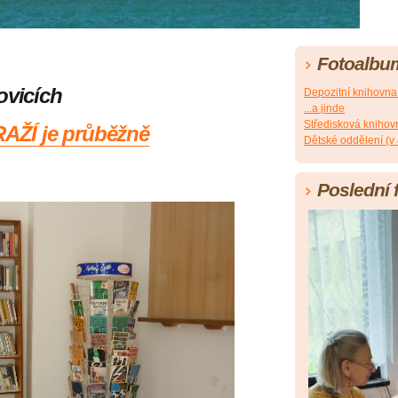
Fotoalbu
ovicích
Depozitní knihovn
...a jinde
Středisková knihov
ŽÍ je průběžně
Dětské oddělení (v
Poslední 