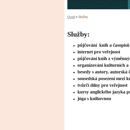
Úvod
»
Služby
Služby:
půjčování knih a časopisů
internet pro veřejnost
půjčování knih z výměnný
organizování kulturních a 
besedy s autory, autorská č
sousedská posezení mezi k
tvůrčí dílny pro veřejnost
kursy anglického jazyka p
jóga s knihovnou