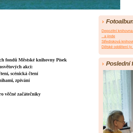
Fotoalbu
Depozitní knihovn
...a jinde
Středisková knihov
Dětské oddělení (v
ch fondů Městské knihovny Písek
Poslední 
osvětových akcí:
tení, scénická čtení
nihami, zpívání
ro věčné začátečníky