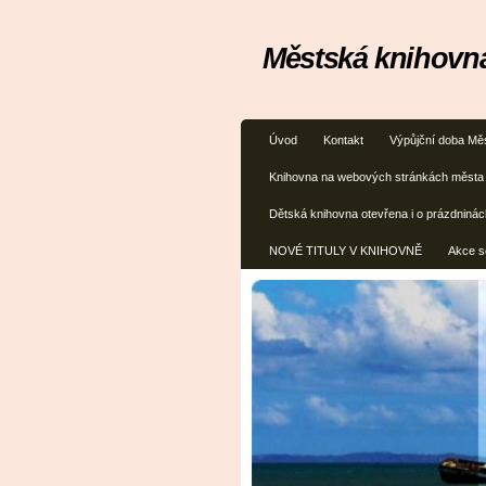
Městská knihovna
Úvod
Kontakt
Výpůjční doba Mě
Knihovna na webových stránkách města
Dětská knihovna otevřena i o prázdninác
NOVÉ TITULY V KNIHOVNĚ
Akce s