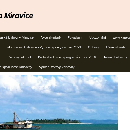
 Mirovice
stské knihovny Mirovice
Akce aktuálně
Fotoalbum
Upozornění
www katalo
Informace o knihovně - Výroční zprávy do roku 2023
Odkazy
Ceník služeb
h!
Veřejný internet
Přehled kulturních programů v roce 2018
Historie knihovny
e spoluúčastí knihovny
Výroční zprávy knihovny