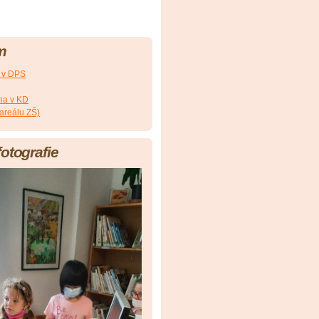
m
a v DPS
na v KD
 areálu ZŠ)
fotografie