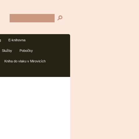
g
E-knihovna
Služby
Pobočky
Kniha do vlaku v Mirovicích