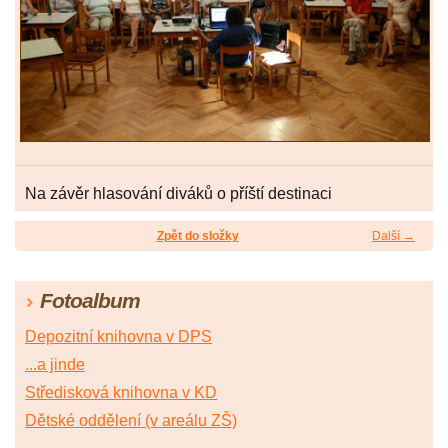
Na závěr hlasování diváků o příští destinaci
Zpět do složky
Další →
Fotoalbum
Depozitní knihovna v DPS
...a jinde
Středisková knihovna v KD
Dětské oddělení (v areálu ZŠ)