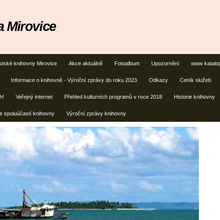
 Mirovice
stské knihovny Mirovice
Akce aktuálně
Fotoalbum
Upozornění
www katalo
Informace o knihovně - Výroční zprávy do roku 2023
Odkazy
Ceník služeb
h!
Veřejný internet
Přehled kulturních programů v roce 2018
Historie knihovny
e spoluúčastí knihovny
Výroční zprávy knihovny