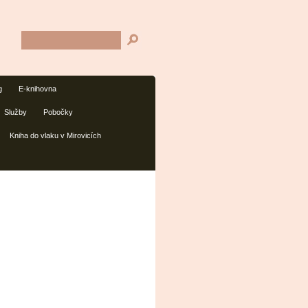
g
E-knihovna
Služby
Pobočky
Kniha do vlaku v Mirovicích