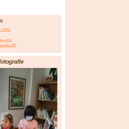
m
a v DPS
na v KD
 areálu ZŠ)
fotografie