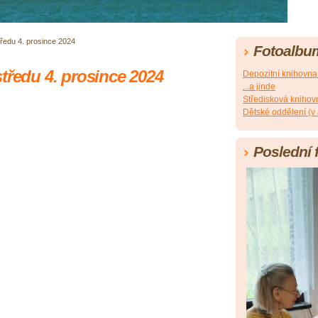
ředu 4. prosince 2024
Fotoalbu
tředu 4. prosince 2024
Depozitní knihovn
...a jinde
Středisková knihov
Dětské oddělení (v
Poslední 