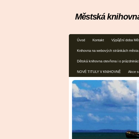
Městská knihovna
Úvod
Kontakt
Výpůjční doba Mě
Knihovna na webových stránkách města
Dětská knihovna otevřena i o prázdninác
NOVÉ TITULY V KNIHOVNĚ
Akce s